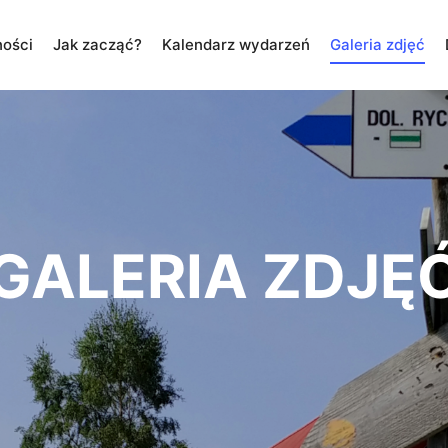
ności
Jak zacząć?
Kalendarz wydarzeń
Galeria zdjęć
GALERIA ZDJĘ