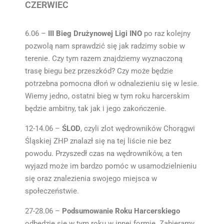
CZERWIEC
6.06 –
III Bieg Drużynowej Ligi INO
po raz kolejny
pozwolą nam sprawdzić się jak radzimy sobie w
terenie. Czy tym razem znajdziemy wyznaczoną
trasę biegu bez przeszkód? Czy może będzie
potrzebna pomocna dłoń w odnalezieniu się w lesie.
Wiemy jedno, ostatni bieg w tym roku harcerskim
będzie ambitny, tak jak i jego zakończenie.
12-14.06 –
ŚLOD
, czyli zlot wędrowników Chorągwi
Śląskiej ZHP znalazł się na tej liście nie bez
powodu. Przyszedł czas na wędrowników, a ten
wyjazd może im bardzo pomóc w usamodzielnieniu
się oraz znalezienia swojego miejsca w
społeczeństwie.
27-28.06 –
Podsumowanie Roku Harcerskiego
odbędzie się w tym roku w innej formie. Zabieramy