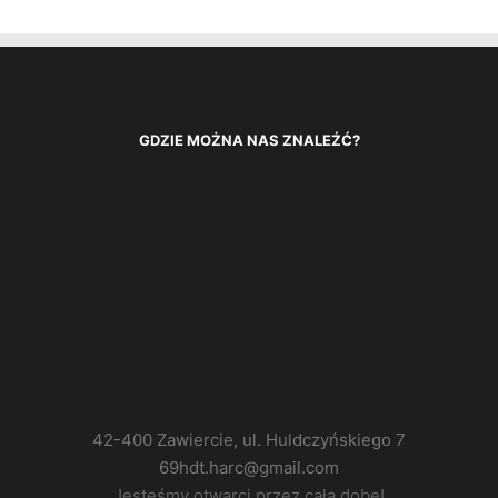
GDZIE MOŻNA NAS ZNALEŹĆ?
42-400 Zawiercie, ul. Huldczyńskiego 7
69hdt.harc@gmail.com
Jesteśmy otwarci przez całą dobę!