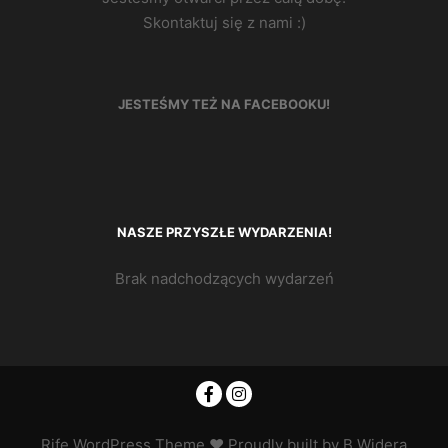
Skontaktuj się z nami :)
JESTEŚMY TEŻ NA FACEBOOKU!
NASZE PRZYSZŁE WYDARZENIA!
Brak nadchodzących wydarzeń
Rife
WordPress Theme ♥ Proudly built by
B.Widera