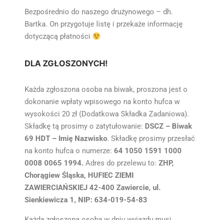
Bezpośrednio do naszego drużynowego – dh.
Bartka. On przygotuje listę i przekaże informację
dotyczącą płatności
DLA ZGŁOSZONYCH!
Każda zgłoszona osoba na biwak, proszona jest o
dokonanie wpłaty wpisowego na konto hufca w
wysokości 20 zł (Dodatkowa Składka Zadaniowa).
Składkę tą prosimy o zatytułowanie:
DSCZ – Biwak
69 HDT – Imię Nazwisko
. Składkę prosimy przesłać
na konto hufca o numerze:
64 1050 1591 1000
0008 0065 1994.
Adres do przelewu to:
ZHP,
Chorągiew Śląska, HUFIEC ZIEMI
ZAWIERCIAŃSKIEJ 42-400 Zawiercie, ul.
Sienkiewicza 1, NIP: 634-019-54-83
Każda zgłoszona osoba w dniu wyjazdu musi