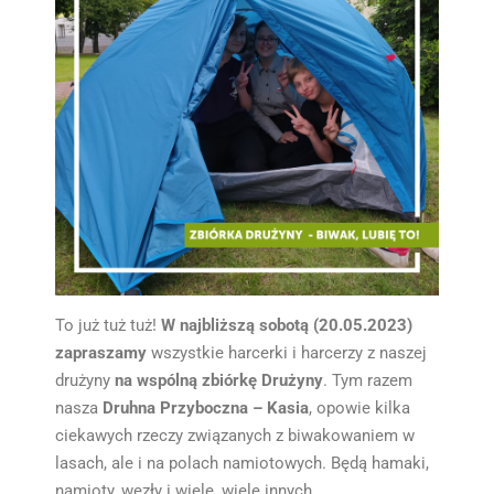
To już tuż tuż!
W najbliższą sobotą (20.05.2023)
zapraszamy
wszystkie harcerki i harcerzy z naszej
drużyny
na wspólną zbiórkę Drużyny
. Tym razem
nasza
Druhna Przyboczna – Kasia
, opowie kilka
ciekawych rzeczy związanych z biwakowaniem w
lasach, ale i na polach namiotowych. Będą hamaki,
namioty, węzły i wiele, wiele innych.