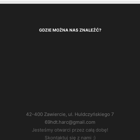
GDZIE MOŻNA NAS ZNALEŹĆ?
42-400 Zawiercie, ul. Huldczyńskiego 7
69hdt.harc@gmail.com
Jesteśmy otwarci przez całą dobę!
Skontaktuj się z nami :)