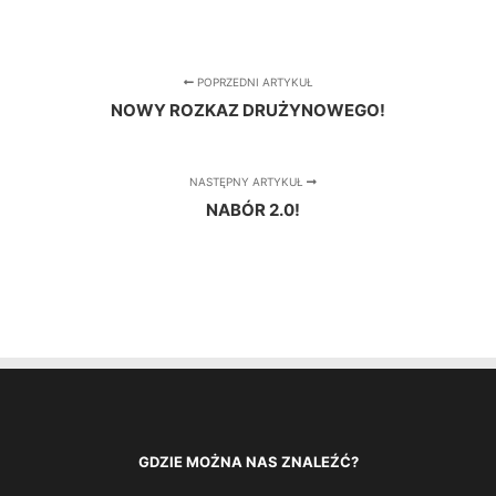
POPRZEDNI ARTYKUŁ
NOWY ROZKAZ DRUŻYNOWEGO!
NASTĘPNY ARTYKUŁ
NABÓR 2.0!
GDZIE MOŻNA NAS ZNALEŹĆ?