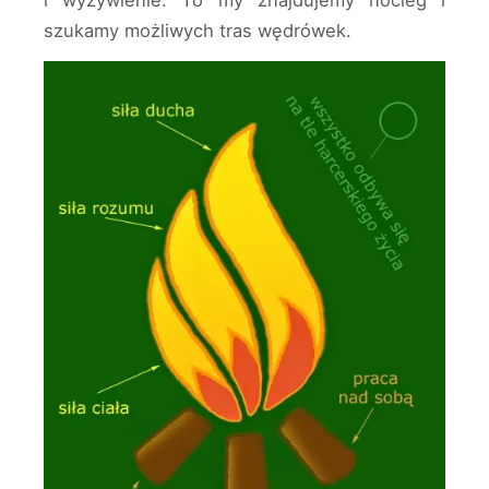
i wyżywienie. To my znajdujemy nocleg i
szukamy możliwych tras wędrówek.