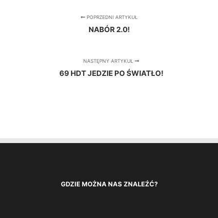
POPRZEDNI ARTYKUŁ
NABÓR 2.0!
NASTĘPNY ARTYKUŁ
69 HDT JEDZIE PO ŚWIATŁO!
GDZIE MOŻNA NAS ZNALEŹĆ?