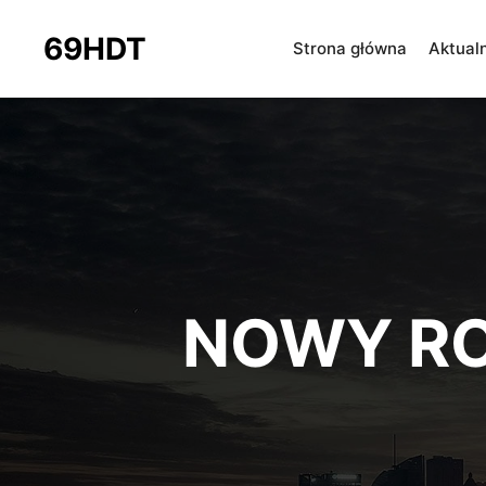
69HDT
Strona główna
Aktual
NOWY R