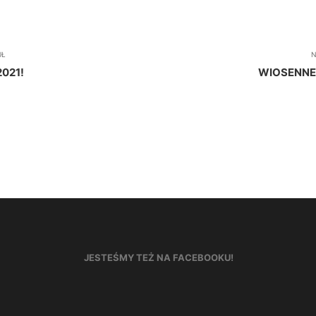
UŁ
N
021!
WIOSENNE
JESTEŚMY TEŻ NA FACEBOOKU!