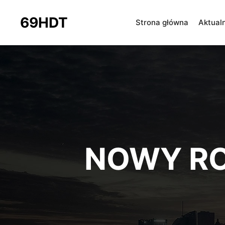
69HDT
Strona główna
Aktual
NOWY R