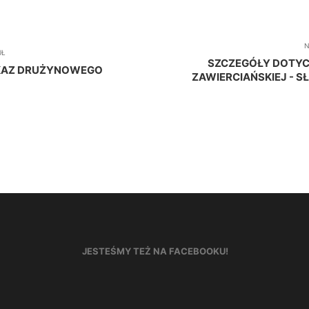
N
UŁ
SZCZEGÓŁY DOTYCZ
ZKAZ DRUŻYNOWEGO
ZAWIERCIAŃSKIEJ - 
JESTEŚMY TEŻ NA FACEBOOKU!