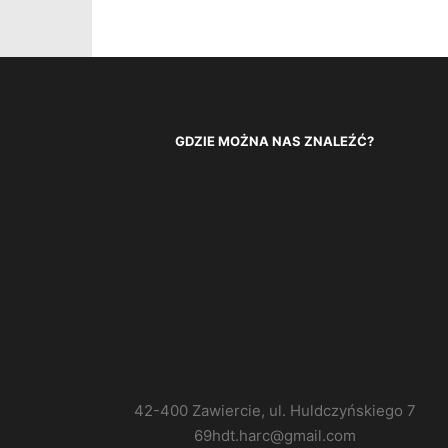
GDZIE MOŻNA NAS ZNALEŹĆ?
42-400 Zawiercie, ul. Huldczyńskiego 7
69hdt.harc@gmail.com