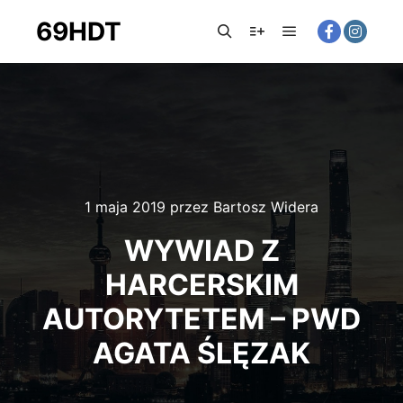
69HDT
Główne menu
Szukaj
Więcej informacji
1 maja 2019
przez
Bartosz Widera
WYWIAD Z
HARCERSKIM
AUTORYTETEM – PWD
AGATA ŚLĘZAK