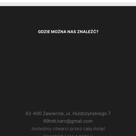
GDZIE MOŻNA NAS ZNALEŹĆ?
42-400 Zawiercie, ul. Huldczyńskiego 7
69hdt.harc@gmail.com
Jesteśmy otwarci przez całą dobę!