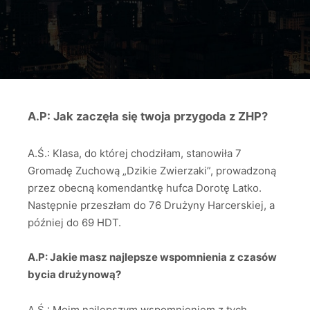
A.P: Jak zaczęła się twoja przygoda z ZHP?
A.Ś.: Klasa, do której chodziłam, stanowiła 7
Gromadę Zuchową „Dzikie Zwierzaki”, prowadzoną
przez obecną komendantkę hufca Dorotę Latko.
Następnie przeszłam do 76 Drużyny Harcerskiej, a
później do 69 HDT.
A.P: Jakie masz najlepsze wspomnienia z czasów
bycia drużynową?
A.Ś.: Moim najlepszym wspomnieniem z tych