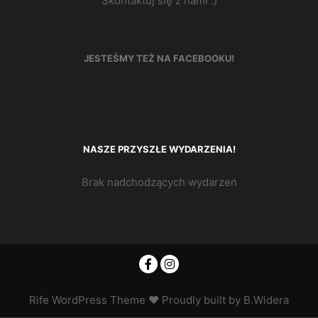
Skontaktuj się z nami :)
JESTEŚMY TEŻ NA FACEBOOKU!
NASZE PRZYSZŁE WYDARZENIA!
Brak nadchodzących wydarzeń
Rife
WordPress Theme ♥ Proudly built by
B.Widera