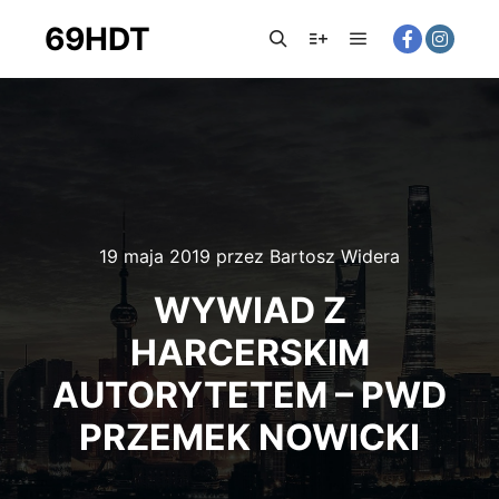
69HDT
Główne menu
Szukaj
Więcej informacji
19 maja 2019
przez
Bartosz Widera
WYWIAD Z
HARCERSKIM
AUTORYTETEM – PWD
PRZEMEK NOWICKI