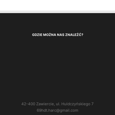
GDZIE MOŻNA NAS ZNALEŹĆ?
42-400 Zawiercie, ul. Huldczyńskiego 7
69hdt.harc@gmail.com