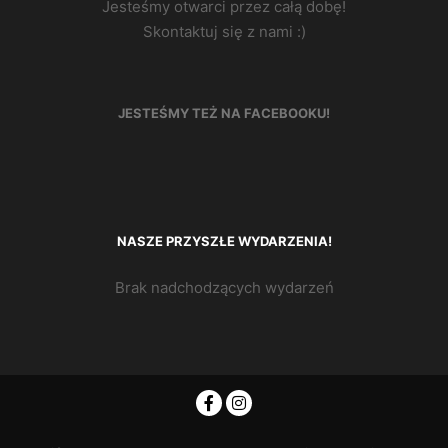
Jesteśmy otwarci przez całą dobę!
Skontaktuj się z nami :)
JESTEŚMY TEŻ NA FACEBOOKU!
NASZE PRZYSZŁE WYDARZENIA!
Brak nadchodzących wydarzeń