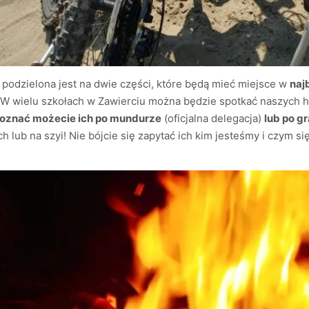
” podzielona jest na dwie części, które będą mieć miejsce w
naj
 W wielu szkołach w Zawierciu można będzie spotkać naszych 
oznać możecie ich po mundurze
(oficjalna delegacja)
lub po g
ch lub na szyi! Nie bójcie się zapytać ich kim jesteśmy i czym