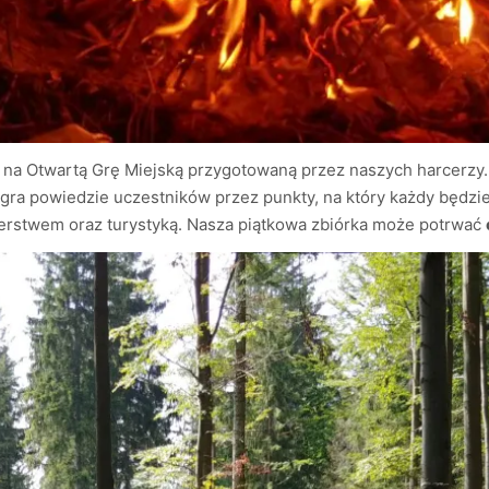
 na Otwartą Grę Miejską przygotowaną przez naszych harcerzy
 gra powiedzie uczestników przez punkty, na który każdy będzi
erstwem oraz turystyką. Nasza piątkowa zbiórka może potrwać