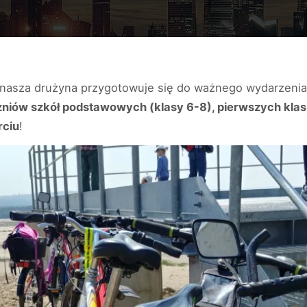
nasza drużyna przygotowuje się do ważnego wydarzenia j
zniów szkół podstawowych (klasy 6-8), pierwszych klas
rciu
!