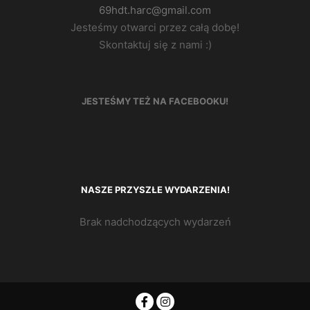
69hdt.harc@gmail.com
Jesteśmy otwarci przez całą dobę!
Skontaktuj się z nami :)
JESTEŚMY TEŻ NA FACEBOOKU!
NASZE PRZYSZŁE WYDARZENIA!
Brak nadchodzących wydarzeń